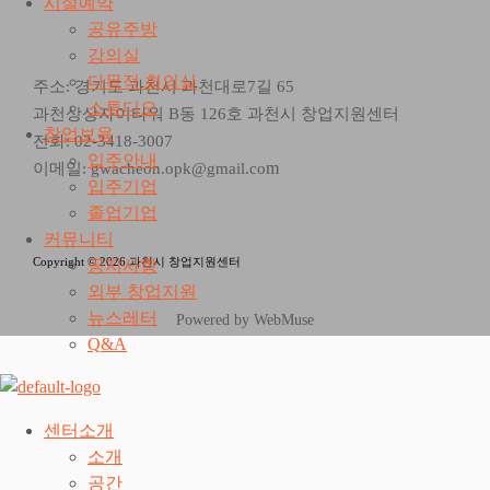
시설예약
공유주방
강의실
다목적 회의실
주소: 경기도 과천시 과천대로7길 65
스튜디오
과천상상자이타워 B동 126호 과천시 창업지원센터
창업보육
전화: 02-3418-3007
입주안내
m
이메일: gwacheon.opk@gmail.co
입주기업
졸업기업
커뮤니티
Copyright © 2026 과천시 창업지원센터
공지사항
외부 창업지원
뉴스레터
Powered by WebMuse
Q&A
센터소개
소개
공간