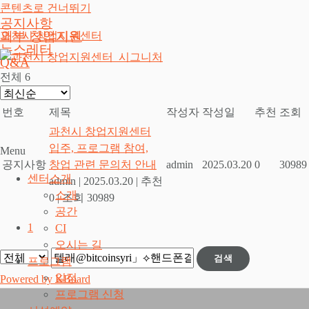
콘텐츠로 건너뛰기
공지사항
외부 창업지원
과천시 창업지원센터
뉴스레터
Q&A
전체 6
번호
제목
작성자
작성일
추천
조회
과천시 창업지원센터
입주, 프로그램 참여,
Menu
공지사항
창업 관련 문의처 안내
admin
2025.03.20
0
30989
센터소개
admin
|
2025.03.20
|
추천
소개
0
|
조회 30989
공간
1
CI
오시는 길
검색
프로그램
일정
Powered by KBoard
프로그램 신청