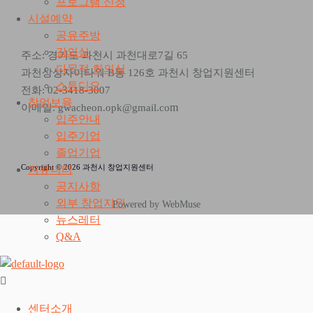
프로그램 신청
시설예약
공유주방
강의실
주소: 경기도 과천시 과천대로7길 65
다목적 회의실
과천상상자이타워 B동 126호 과천시 창업지원센터
스튜디오
전화: 02-3418-3007
창업보육
m
이메일: gwacheon.opk@gmail.co
입주안내
입주기업
졸업기업
Copyright © 2026 과천시 창업지원센터
커뮤니티
공지사항
외부 창업지원
Powered by WebMuse
뉴스레터
Q&A
센터소개