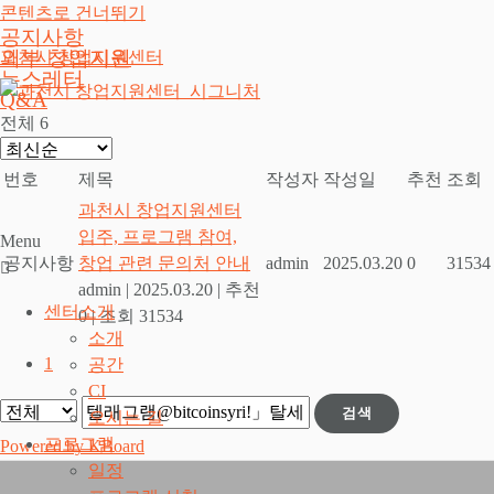
콘텐츠로 건너뛰기
공지사항
외부 창업지원
과천시 창업지원센터
뉴스레터
Q&A
전체 6
번호
제목
작성자
작성일
추천
조회
과천시 창업지원센터
입주, 프로그램 참여,
Menu
공지사항
창업 관련 문의처 안내
admin
2025.03.20
0
31534
admin
|
2025.03.20
|
추천
센터소개
0
|
조회 31534
소개
1
공간
CI
검색
오시는 길
프로그램
Powered by KBoard
일정