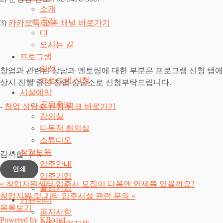
소개
공간
3)
카카오톡 오픈 채널 바로가기
CI
오시는 길
프로그램
일정
창업과 관련된 상담과 멘토링에 대한 부분은 프로그램 신청 탭에
프로그램 신청
상시 진행 중인 창업 상담소로 신청부탁드립니다.
시설예약
공유주방
-
창업 상담소 신청 링크 바로가기
강의실
다목적 회의실
스튜디오
창업보육
감사합니다.
입주안내
인쇄
입주기업
«
창업지원센터 입주사 모집이 다음엔 언제쯤 있을까요?
졸업기업
창업지원 및 기타 입주시설 관련 문의
»
커뮤니티
목록보기
공지사항
Powered by KBoard