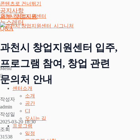
콘텐츠로 건너뛰기
공지사항
외부 창업지원
과천시 창업지원센터
뉴스레터
Q&A
과천시 창업지원센터 입주,
프로그램 참여, 창업 관련
Menu
문의처 안내
센터소개
소개
작성자
공간
admin
CI
작성일
오시는 길
2025-03-20 18:30
프로그램
조회
일정
31538