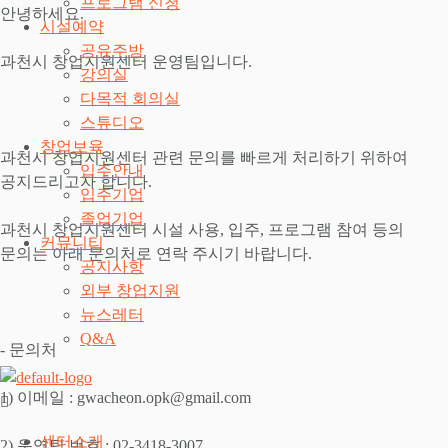
프로그램 신청
안녕하세요.
시설예약
공유주방
과천시 창업지원센터 운영팀입니다.
강의실
다목적 회의실
스튜디오
창업보육
과천시 창업지원센터 관련 문의를 빠르게 처리하기 위하여
입주안내
공지드리고자 합니다.
입주기업
졸업기업
과천시 창업지원센터 시설 사용, 입주, 프로그램 참여 등의
커뮤니티
문의는 아래 문의처로 연락 주시기 바랍니다.
공지사항
외부 창업지원
뉴스레터
Q&A
- 문의처
1) 이메일 : gwacheon.opk@gmail.com
센터소개
2) 운영팀 번호 : 02-3418-3007