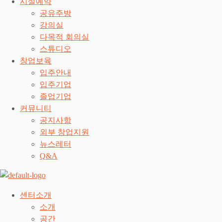
시설예약
공유주방
강의실
다목적 회의실
스튜디오
창업보육
입주안내
입주기업
졸업기업
커뮤니티
공지사항
외부 창업지원
뉴스레터
Q&A
센터소개
소개
공간