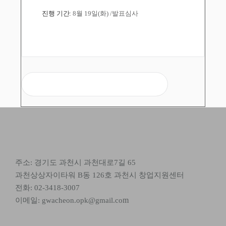
진행 기간:
8월 19일(화) /발표심사
모집 지원
주소: 경기도 과천시 과천대로7길 65
과천상상자이타워 B동 126호 과천시 창업지원센터
전화: 02-3418-3007
m
이메일: gwacheon.opk@gmail.co