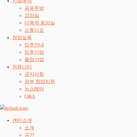
시설예약
공유주방
강의실
다목적 회의실
스튜디오
창업보육
입주안내
입주기업
졸업기업
커뮤니티
공지사항
외부 창업지원
뉴스레터
Q&A
센터소개
소개
공간