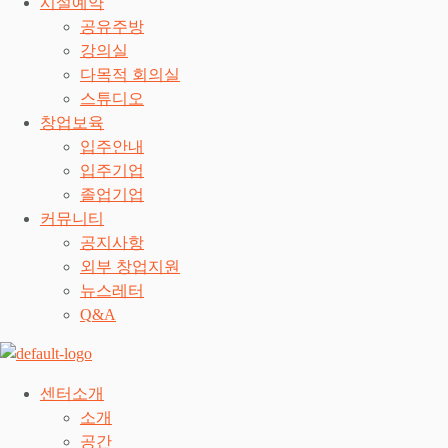
시설예약
공유주방
강의실
다목적 회의실
스튜디오
창업보육
입주안내
입주기업
졸업기업
커뮤니티
공지사항
외부 창업지원
뉴스레터
Q&A
센터소개
소개
공간