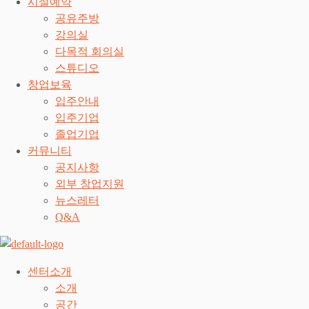
시설예약
공유주방
강의실
다목적 회의실
스튜디오
창업보육
입주안내
입주기업
졸업기업
커뮤니티
공지사항
외부 창업지원
뉴스레터
Q&A
센터소개
소개
공간