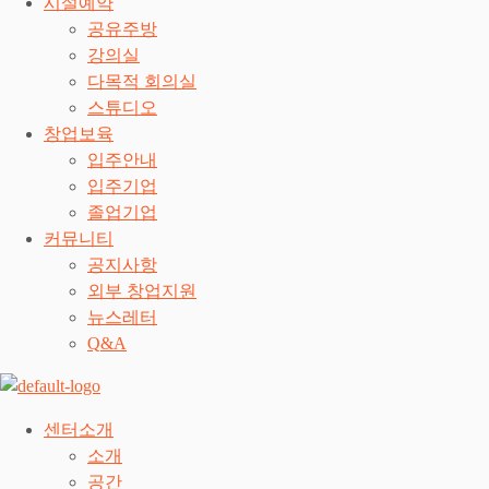
시설예약
공유주방
강의실
다목적 회의실
스튜디오
창업보육
입주안내
입주기업
졸업기업
커뮤니티
공지사항
외부 창업지원
뉴스레터
Q&A
센터소개
소개
공간