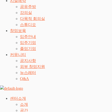
시설예약
공유주방
강의실
다목적 회의실
스튜디오
창업보육
입주안내
입주기업
졸업기업
커뮤니티
공지사항
외부 창업지원
뉴스레터
Q&A
센터소개
소개
공간