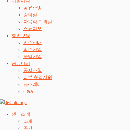
시설예약
공유주방
강의실
다목적 회의실
스튜디오
창업보육
입주안내
입주기업
졸업기업
커뮤니티
공지사항
외부 창업지원
뉴스레터
Q&A
센터소개
소개
공간