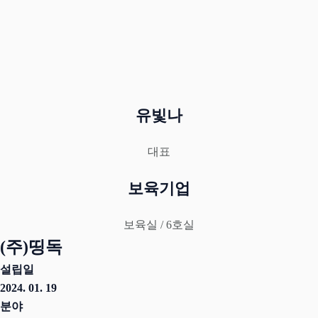
유빛나
대표
보육기업
보육실 / 6호실
(주)띵독
설립일
2024. 01. 19
분야