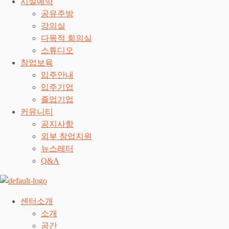
시설예약
공유주방
강의실
다목적 회의실
스튜디오
창업보육
입주안내
입주기업
졸업기업
커뮤니티
공지사항
외부 창업지원
뉴스레터
Q&A
센터소개
소개
공간