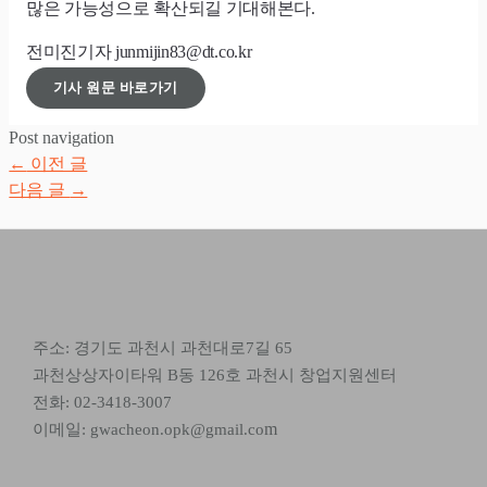
많은 가능성으로 확산되길 기대해본다.
전미진기자
junmijin
83@
dt.co.kr
기사 원문 바로가기
Post navigation
←
이전 글
다음 글
→
주소: 경기도 과천시 과천대로7길 65
과천상상자이타워 B동 126호 과천시 창업지원센터
전화: 02-3418-3007
m
이메일: gwacheon.opk@gmail.co