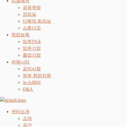
시설예약
공유주방
강의실
다목적 회의실
스튜디오
창업보육
입주안내
입주기업
졸업기업
커뮤니티
공지사항
외부 창업지원
뉴스레터
Q&A
센터소개
소개
공간