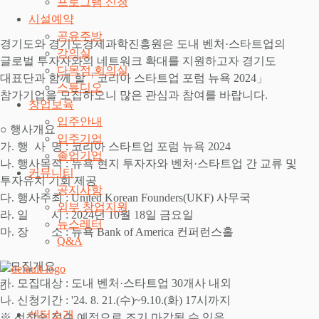
프로그램 신청
시설예약
공유주방
경기도와 경기도경제과학진흥원은 도내 벤처·스타트업의
강의실
글로벌 투자자와의 네트워크 확대를 지원하고자 경기도
다목적 회의실
대표단과 함께 할「코리아 스타트업 포럼 뉴욕 2024」
스튜디오
참가기업을 모집하오니 많은 관심과 참여를 바랍니다.
창업보육
입주안내
○ 행사개요
입주기업
가. 행 사 명 : 코리아 스타트업 포럼 뉴욕 2024
졸업기업
나. 행사목적 : 뉴욕 현지 투자자와 벤처·스타트업 간 교류 및
커뮤니티
투자유치 기회 제공
공지사항
다. 행사주최 : United Korean Founders(UKF) 사무국
외부 창업지원
라. 일 시 : 2024년 10월 18일 금요일
뉴스레터
마. 장 소 : 뉴욕 Bank of America 컨퍼런스홀
Q&A
○ 모집개요
가. 모집대상 : 도내 벤처·스타트업 30개사 내외
나. 신청기간 : '24. 8. 21.(수)~9.10.(화) 17시까지
센터소개
※ 선착순 접수 예정으로 조기 마감될 수 있음.