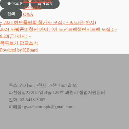
외부 창업지원
좋아요
0
싫어요
0
뉴스레터
Q&A
인쇄
«
2024 허브품평회 참가자 모집 ( ~ 9. 6.[금]까지)
2024 자립준비청년 아이디어 도전트랙챌린지트랙 모집 ( ~
9.20[금] 까지)
»
목록보기
답글쓰기
Powered by KBoard
주소: 경기도 과천시 과천대로7길 65
과천상상자이타워 B동 126호 과천시 창업지원센터
전화: 02-3418-3007
m
이메일: gwacheon.opk@gmail.co