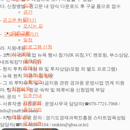
소개
다. 신청방법 : 공고문 내 양식 다운로드 후 구글 폼으로 접수
공간
CI
-
공고문 바로가기
오시는 길
프로그램
-
구글 폼 바로가기
일정
프로그램 신청
라. 지원내용
시설예약
- 코리아 스타트업 뉴욕 행사 참가(IR 피칭,VC 멘토링, 부스상담,
공유주방
네트워킹 기회 제공)
강의실
- 현지 투자자 대상 IR 및 투자상담(포럼 외 별도 프로그램)
다목적 회의실
- 뉴욕 현지 기관/기업 방문
스튜디오
- 그 외 투자유치 및 자금지원 관련 경과원 운영사업 연계 지원
창업보육
마. 참가경비 : 항공·숙박 및 체류비용 신청업체 부담
입주안내
바. 문의
입주기업
- 서류작성·신청문의 : 운영사무국 담당자(☎070-7721-7068 /
졸업기업
info@ynarcher.com)
커뮤니티
- 지원내용 관련 문의 : 경기도경제과학진흥원 스타트업육성팀
공지사항
담당자(☎031-8039-7104 / emkim@gbsa.or.kr)