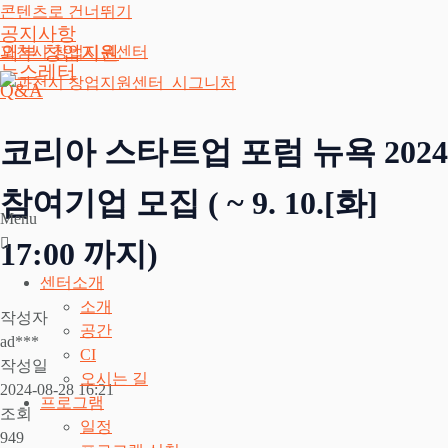
콘텐츠로 건너뛰기
공지사항
외부 창업지원
과천시 창업지원센터
뉴스레터
Q&A
코리아 스타트업 포럼 뉴욕 2024
참여기업 모집 ( ~ 9. 10.[화]
Menu
17:00 까지)
센터소개
소개
작성자
공간
ad***
CI
작성일
오시는 길
2024-08-28 16:21
프로그램
조회
일정
949