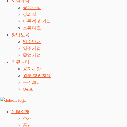
시설예약
공유주방
강의실
다목적 회의실
스튜디오
창업보육
입주안내
입주기업
졸업기업
커뮤니티
공지사항
외부 창업지원
뉴스레터
Q&A
센터소개
소개
공간