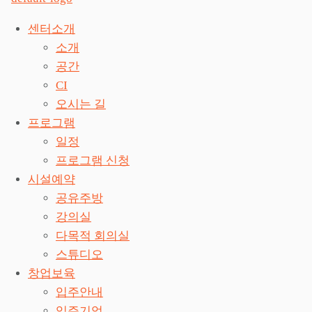
센터소개
소개
공간
CI
오시는 길
프로그램
일정
프로그램 신청
시설예약
공유주방
강의실
다목적 회의실
스튜디오
창업보육
입주안내
입주기업