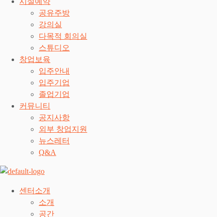
시설예약
공유주방
강의실
다목적 회의실
스튜디오
창업보육
입주안내
입주기업
졸업기업
커뮤니티
공지사항
외부 창업지원
뉴스레터
Q&A
센터소개
소개
공간