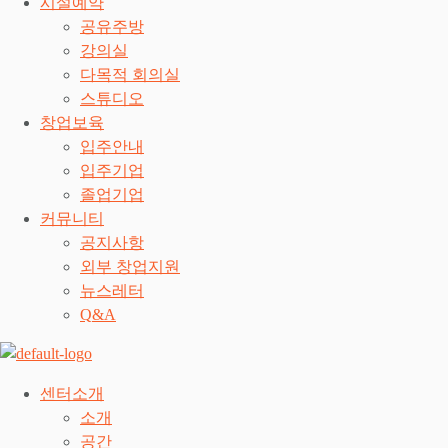
시설예약
공유주방
강의실
다목적 회의실
스튜디오
창업보육
입주안내
입주기업
졸업기업
커뮤니티
공지사항
외부 창업지원
뉴스레터
Q&A
센터소개
소개
공간