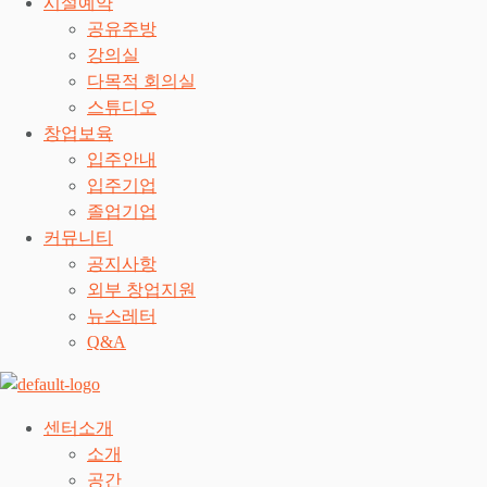
시설예약
공유주방
강의실
다목적 회의실
스튜디오
창업보육
입주안내
입주기업
졸업기업
커뮤니티
공지사항
외부 창업지원
뉴스레터
Q&A
센터소개
소개
공간