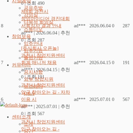
시설예약
0
|
조회 490
공유주방
제8회 과천시
강의실
창업아이디어 경진대회
다목적 회의실
8
서류심사 결과 안내
ad***
2026.06.04
0
287
스튜디오
ad***
|
2026.06.04
|
추천
창업보육
0
|
조회 287
입주안내
[주식회사 오픈놀]
입주기업
과천시 창업지원센터
졸업기업
7
회계 매니저 채용
ad***
2026.04.15
0
191
커뮤니티
ad***
|
2026.04.15
|
추천
공지사항
0
|
조회 191
외부 창업지원
과천시 창업지원센터
뉴스레터
입구 찾아오는 길 - 자차
Q&A
6
이용 시
ad***
2025.07.01
0
567
ad***
|
2025.07.01
|
추천
0
|
조회 567
센터소개
과천시 창업지원센터
소개
입구 찾아오는 길 -
공간