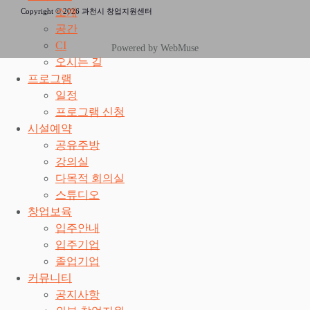
소개
Copyright © 2026 과천시 창업지원센터
공간
CI
Powered by WebMuse
오시는 길
프로그램
일정
프로그램 신청
시설예약
공유주방
강의실
다목적 회의실
스튜디오
창업보육
입주안내
입주기업
졸업기업
커뮤니티
공지사항