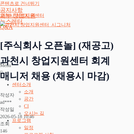
콘텐츠로 건너뛰기
공지사항
외부 창업지원
과천시 창업지원센터
뉴스레터
Q&A
[주식회사 오픈놀] (재공고)
과천시 창업지원센터 회계
Menu
매니저 채용 (채용시 마감)
센터소개
소개
작성자
공간
ad***
CI
작성일
오시는 길
2026-05-18 10:46
프로그램
조회
일정
146