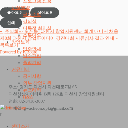
프로그램 신청
시설예약
좋아요
0
싫어요
0
공유주방
강의실
인쇄
다목적 회의실
«
[주식회사 오픈놀] 과천시 창업지원센터 회계 매니저 채용
스튜디오
제8회 과천시 창업아이디어 경진대회 서류심사 결과 안내
»
창업보육
목록보기
입주안내
Powered by KBoard
입주기업
졸업기업
커뮤니티
공지사항
외부 창업지원
주소: 경기도 과천시 과천대로7길 65
뉴스레터
과천상상자이타워 B동 126호 과천시 창업지원센터
Q&A
전화: 02-3418-3007
m
이메일: gwacheon.opk@gmail.co
센터소개